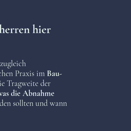
erren hier
 zugleich
ichen Praxis im
Bau-
ie Tragweite der
was die Abnahme
iden sollten und wann