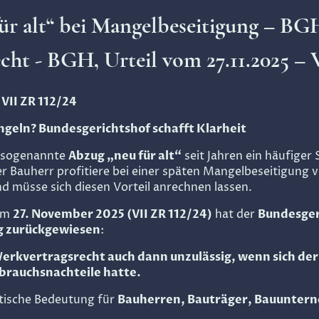
ür alt“ bei Mangelbeseitigung – BG
cht - BGH, Urteil vom 27.11.2025 – 
 VII ZR 112/24
ngeln? Bundesgerichtshof schafft Klarheit
r sogenannte
Abzug „neu für alt“
seit Jahren ein häufiger
 Bauherr profitiere bei einer späten Mangelbeseitigung v
 müsse sich diesen Vorteil anrechnen lassen.
vom
27. November 2025 (VII ZR 112/24)
hat der
Bundesger
g zurückgewiesen
:
 Werkvertragsrecht auch dann unzulässig, wenn sich der
ebrauchsnachteile hatte.
ktische Bedeutung für
Bauherren, Bauträger, Bauunter