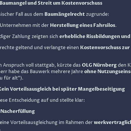
: Baumangel und Streit um Kostenvorschuss
sischer Fall aus dem
Baumängelrecht
zugrunde:
n Unternehmen mit der
Herstellung eines Fahrsilos
.
iger Zahlung zeigten sich
erhebliche Rissbildungen un
rechte geltend und verlangte einen
Kostenvorschuss zur
Anspruch voll stattgab, kürzte das
OLG Nürnberg
den K
herr habe das Bauwerk mehrere Jahre
ohne Nutzungsein
 für alt“).
ein Vorteilsausgleich bei später Mangelbeseitigung
se Entscheidung auf und stellte klar:
i Nacherfüllung
eine Vorteilsausgleichung im Rahmen der
werkvertragli
.