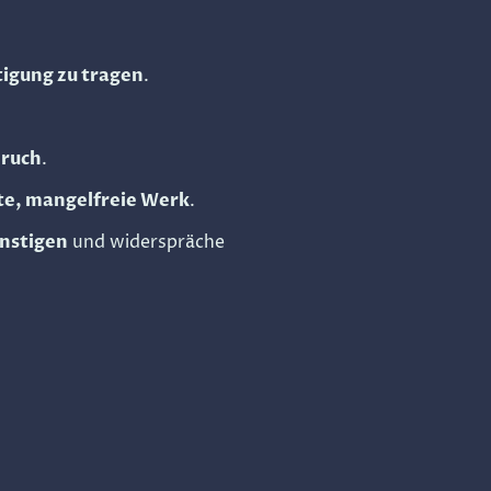
igung zu tragen
.
pruch
.
ete, mangelfreie Werk
.
ünstigen
und widerspräche