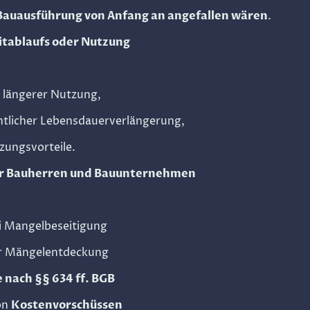
auausführung von Anfang an angefallen wären
.
itablaufs oder Nutzung
 längerer Nutzung,
ntlicher Lebensdauerverlängerung,
zungsvorteile.
ür Bauherren und Bauunternehmen
i Mangelbeseitigung
er Mängelentdeckung
nach §§ 634 ff. BGB
on
Kostenvorschüssen