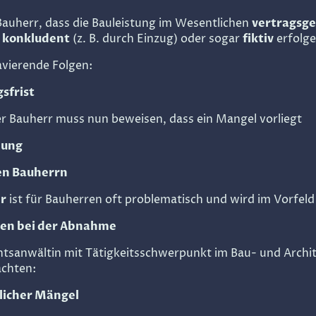
Bauherr, dass die Bauleistung im Wesentlichen
vertragsge
,
konkludent
(z. B. durch Einzug) oder sogar
fiktiv
erfolge
avierende Folgen:
sfrist
er Bauherr muss nun beweisen, dass ein Mangel vorliegt
nung
en Bauherrn
r
ist für Bauherren oft problematisch und wird im Vorfeld
ren bei der Abnahme
htsanwältin mit Tätigkeitsschwerpunkt im Bau- und Archit
achten:
tlicher Mängel